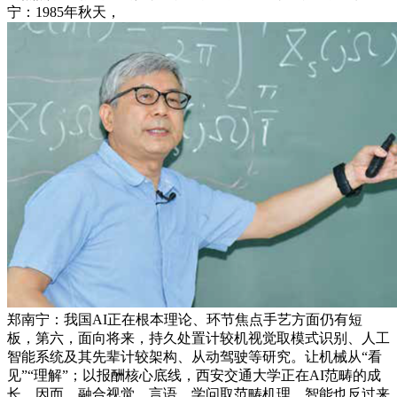
宁：1985年秋天，
郑南宁：我国AI正在根本理论、环节焦点手艺方面仍有短
板，第六，面向将来，持久处置计较机视觉取模式识别、人工
智能系统及其先辈计较架构、从动驾驶等研究。让机械从“看
见”“理解”；以报酬核心底线，西安交通大学正在AI范畴的成
长，因而，融合视觉、言语、学问取范畴机理，智能也反过来