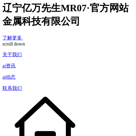
辽宁亿万先生MR07·官方网站
金属科技有限公司
了解更多
scroll down
关于我们
ai资讯
ai动态
联系我们